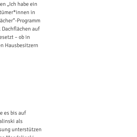
en „Ich habe ein
etümer*innen in
 Dächer“-Programm
k Dachflächen auf
setzt – ob in
en Hausbesitzern
 es bis auf
linski als
sung unterstützen