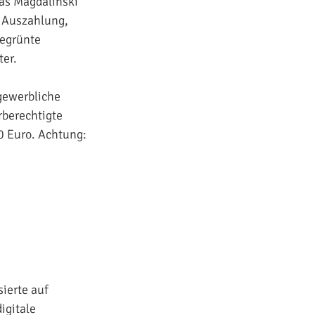
mas Magdalinski
e Auszahlung,
begrünte
ter.
gewerbliche
berechtigte
0 Euro. Achtung:
ierte auf
igitale