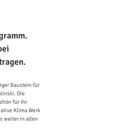
ogramm.
bei
tragen.
iger Baustein für
inski. Die
hön für ihr
ative Klima.Werk
 weiter in allen