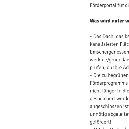
Förderportal für d
Was wird unter w
• Das Dach, das b
kanalisierten Flä
Emschergenossens
werk.de/gruendach
prüfen, ob ihre Ad
• Die zu begrünen
Förderprogramms i
nicht länger in d
gespeichert werde
angeschlossen ist
unnötig abgeleite
gefördert!