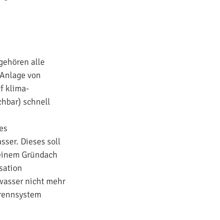
gehören alle
 Anlage von
f klima-
chbar) schnell
es
ser. Dieses soll
n einem Gründach
sation
wasser nicht mehr
Trennsystem