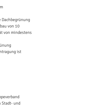
em
ie Dachbegrünung
fbau von 10
tät von mindestens
rünung
ntragung ist
ippeverband
 Stadt- und