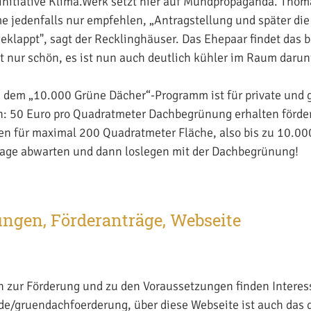
sinitiative Klima.Werk setzt hier auf Mundpropaganda. Tho
e jedenfalls nur empfehlen, „Antragstellung und später di
geklappt", sagt der Recklinghäuser. Das Ehepaar findet das 
 nur schön, es ist nun auch deutlich kühler im Raum darun
 dem „10.000 Grüne Dächer“-Programm ist für private und 
: 50 Euro pro Quadratmeter Dachbegrünung erhalten förder
en für maximal 200 Quadratmeter Fläche, also bis zu 10.00
sage abwarten und dann loslegen mit der Dachbegrünung!
ngen, Förderanträge, Webseite
n zur Förderung und zu den Voraussetzungen finden Interess
/gruendachfoerderung, über diese Webseite ist auch das d